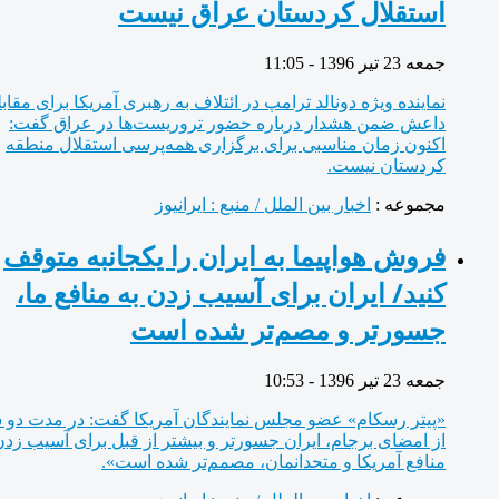
استقلال کردستان عراق نیست
جمعه 23 تیر 1396 - 11:05
نماینده ویژه دونالد ترامپ در ائتلاف به رهبری آمریکا برای مقابله با
داعش ضمن هشدار درباره حضور تروریست‌ها در عراق گفت:
اکنون زمان مناسبی برای برگزاری همه‌پرسی استقلال منطقه
کردستان نیست.
مجموعه :
اخبار بین الملل / منبع : ایرانیوز
فروش هواپیما به ایران را یکجانبه متوقف
کنید/ ایران برای آسیب زدن به منافع ما،
جسورتر و مصم‌تر شده است
جمعه 23 تیر 1396 - 10:53
«پیتر رسکام» عضو مجلس نمایندگان آمریکا گفت: در مدت دو سال
از امضای برجام، ایران جسورتر و بیشتر از قبل برای آسیب زدن به
منافع آمریکا و متحدانمان، مصمم‌تر شده است».