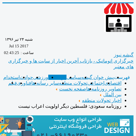
شنبه ۲۴ تیر ۱۳۹۶
Jul 15 2017
ساعت :
02:43:26
 نیوز
زاری اتوماتیک - بازتاب آخرین اخبار از سایت ها و خبرگزاری
معتبر
رست
پیش خوان گیشه
سیاسی
بین الملل
ورزشی
حوادث
استخدام
اقتصادی
اجتماعی
تحولات منطقه
سایر رسانه ها
فناوری
فیلم
تصاویر روزنامه ها
صفحه نخست
بین الملل
اخبار تحولات منطقه
روزنامه سعودی: فلسطین دیگر اولویت اعراب نیست