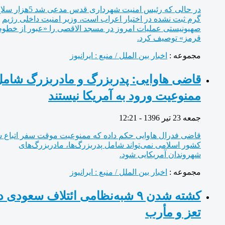
در حالی که رئیس امنیت شهرداری قدس مدعی شد 5هزار سلاح
گرم ثبت نشده در اختیار اعراب است، وزیر امنیت داخلی رژیم
صهیونیستی عملیات امروز در مسجد الاقصی را «عبور از خطوط
قرمز» توصیف کرد.
مجموعه :
اخبار بین الملل / منبع : ایرانیوز
قاضی هاوایی: پدربزرگ و مادربزرگ شامل
ممنوعیت ورود به آمریکا نیستند
جمعه 23 تیر 1396 - 12:21
قاضی فدرال هاوایی حکم داده که ممنوعیت موقت سفر اتباع شش
کشور اسلامی نمی‌تواند شامل پدربزرگ‌ها، مادربزرگ‌های
شهروندان آمریکایی شود.
مجموعه :
اخبار بین الملل / منبع : ایرانیوز
کشته شدن ۹ شبه‌‏نظامی ائتلاف سعودی در
تعز و مأرب