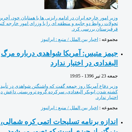
وزیر امور خارجه ایران در ادامه رایزنی ها با همتایان خود، آخرین
تحولات روابط دو جانبه و منطقه ای را با وزرای امور خارجه کنیا و
قرقیزستان بررسی کرد.
مجموعه :
اخبار بین الملل / منبع : ایرانیوز
جیمز متیس: آمریکا شواهدی درباره مرگ
البغدادی در اختیار ندارد
جمعه 23 تیر 1396 - 19:05
وزیر دفاع آمریکا روز جمعه گفت که واشنگتن شواهدی در تأیید
کشته شدن ابوبکر البغدادی، سرکرده گروه تروریستی داعش در
اختیار ندارد.
مجموعه :
اخبار بین الملل / منبع : ایرانیوز
اندازه برنامه تسلیحات اتمی کره شمالی،
بزرگتر از چیزی است که تصور می‌شود