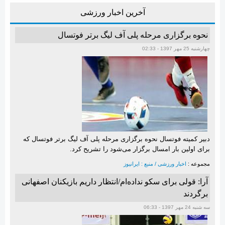
اجتماعی
آخرین اخبار ورزشی
تحولات منطقه
نحوه برگزاری مرحله پلی آف لیگ برتر فوتسال
سایر رسانه ها
چهارشنبه 25 مهر 1397 - 02:33
فناوری
فیلم
تصاویر روزنامه ها
شایعات فضای مجازی
دبیر کمیته فوتسال نحوه برگزاری مرحله پلی آف لیگ برتر فوتسال که
برای اولین بار امسال برگزار می‌شود را تشریح کرد.
مجموعه :
اخبار ورزشی / منبع : ایرانیوز
آرا: قولی برای سکو نداده‌ام/انتظار داریم بازیکنان اصفهانی
برگردند
سه شنبه 24 مهر 1397 - 06:33