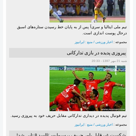
تیم ملی ایتالیا و سری‌آ پس از به پایان خط رسیدن ستاره‌های اسبق
درحال پوست اندازی است.
مجموعه :
اخبار ورزشی / منبع : ایرانیوز
پیروزی پدیده در بازی تدارکاتی
شنبه 21 مهر 1397 - 20:33
تیم فوتبال پدیده در دیداری تدارکاتی مقابل حریف خود به پیروزی رسید.
مجموعه :
اخبار ورزشی / منبع : ایرانیوز
شکست غیرقابل باور حریف پرسپولیس/السد 8 تایی شد!