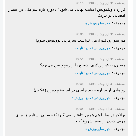
سه شنبه 31 ارديبهشت 1398 - : 20:13
قرارداد ویلموتس امشب نهایی می شود؟ / دوره تازه تیم ملی در انتظار
امضایی در بلژیک
مجموعه :
اخبار سایر ورزش ها
سه شنبه 31 ارديبهشت 1398 - : 20:03
مورینیو:رونالدو ازمن خواست سرمربی یوونتوس شوم!
مجموعه :
اخبار ورزشی / منبع : تابناک
سه شنبه 31 ارديبهشت 1398 - : 19:51
مشتری۶۰۰هزاردلاری، شجاع راازپرسپولیس می‌برد؟
مجموعه :
اخبار ورزشی / منبع : تابناک
سه شنبه 31 ارديبهشت 1398 - : 19:49
رونمایی از ستاره جدید چلسی در استمفوردبریج (عکس)
مجموعه :
اخبار ورزشی / منبع : ورزش 3
سه شنبه 31 ارديبهشت 1398 - : 19:45
برانکو در سایپا هم همین نتایج را می گیرد؟/ حسینی :ستاره ها برای
مربی شدن از صفر شروع کنند
مجموعه :
اخبار سایر ورزش ها