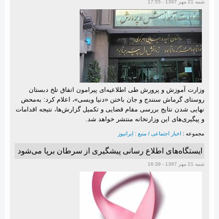
شنبه 21 مهر 1397 - 17:55
وزارت آموزش‌ و پرورش طی اطلاعیه‌ای پیرامون اتفاق تلخ دبستان
روستای گرماش سنندج و جان باختن «دنیا ویسی»، اعلام کرد: به‌محض
نهایی شدن نتایج بررسی مقام قضایی و تکمیل گزارش‌ها، نتیجه اقدامات
و پیگیری‌های این وزارتخانه منتشر خواهد شد.
مجموعه :
اخبار اجتماعی / منبع : ایرانیوز
ایستگاه‌های اطلاع رسانی پیشگیری از سرطان برپا می‌شود
شنبه 21 مهر 1397 - 16:39