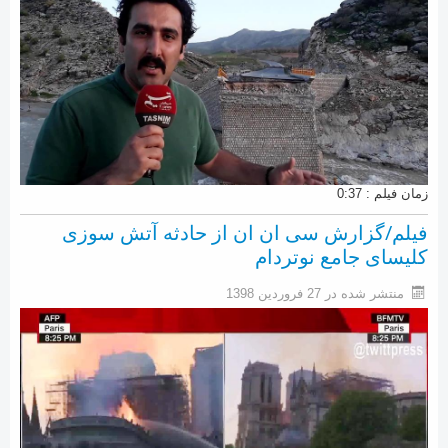
زمان فیلم : 0:37
فیلم/گزارش سی ان ان از حادثه آتش سوزی
کلیسای جامع نوتردام
منتشر شده در 27 فروردين 1398