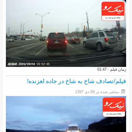
زمان فیلم : 01:47
فیلم/تصادف شاخ به شاخ در جاده لغزنده!
منتشر شده در 09 دی 1397