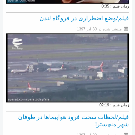
زمان فیلم : 0:35
فیلم/وضع اضطراری در فروگاه لندن
منتشر شده در 30 آذر 1397
زمان فیلم : 02:19
فیلم/لحظات سخت فرود هواپیماها در طوفان
شهر منچستر!