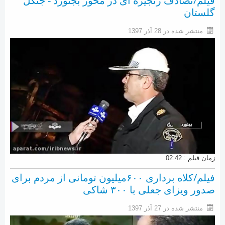
فیلم/تصادف زنجیره ای در محور بجنورد - جنگل
گلستان
منتشر شده در 28 آذر 1397
زمان فیلم : 02:42
فیلم/کلاه برداری ۶۰۰میلیون تومانی از مردم برای
صدور ویزای جعلی با ۳۰۰ شاکی
منتشر شده در 27 آذر 1397