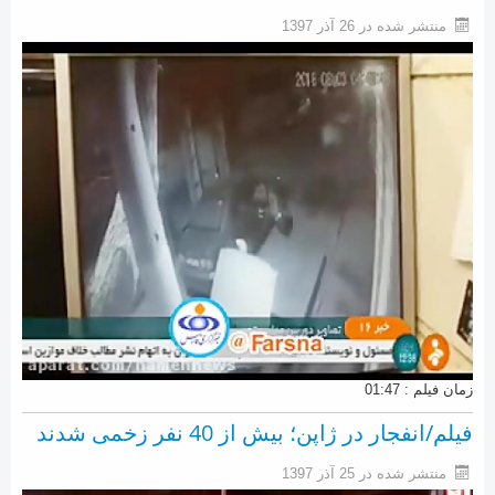
منتشر شده در 26 آذر 1397
زمان فیلم : 01:47
فیلم/انفجار در ژاپن؛ بیش از 40 نفر زخمی شدند
منتشر شده در 25 آذر 1397