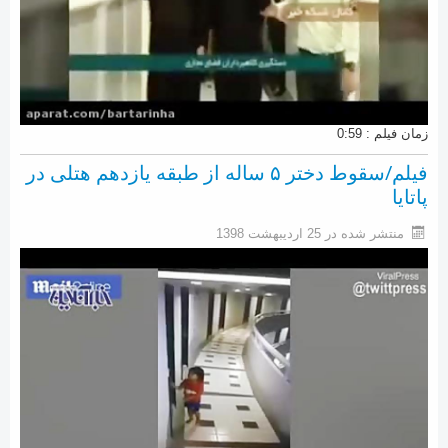
زمان فیلم : 0:59
فیلم/سقوط دختر ۵ ساله‌ از طبقه یازدهم هتلی در
پاتایا
منتشر شده در 25 ارديبهشت 1398