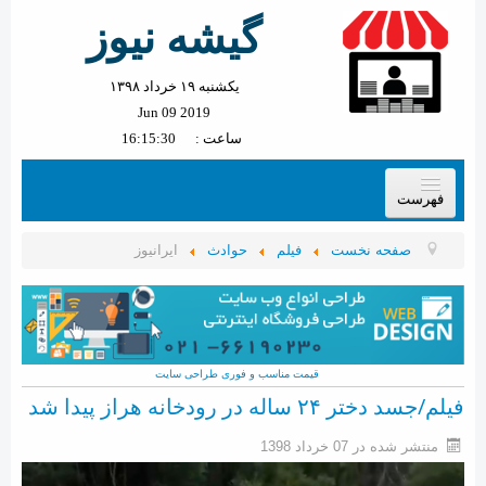
گیشه نیوز
یکشنبه ۱۹ خرداد ۱۳۹۸
Jun 09 2019
ساعت :
16:15:32
فهرست
پیش خوان گیشه
صفحه نخست
فیلم
حوادث
ایرانیوز
سیاسی
بین الملل
ورزشی
قیمت مناسب و فوری
طراحی سایت
حوادث
فیلم/جسد دختر ۲۴ ساله در رودخانه هراز پیدا شد
استخدام
منتشر شده در 07 خرداد 1398
اقتصادی