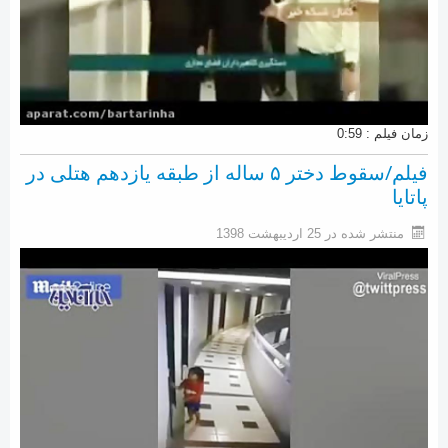
زمان فیلم : 0:59
فیلم/سقوط دختر ۵ ساله‌ از طبقه یازدهم هتلی در
پاتایا
منتشر شده در 25 ارديبهشت 1398