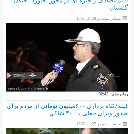
فیلم/تصادف زنجیره ای در محور بجنورد - جنگل
گلستان
منتشر شده در 28 آذر 1397
زمان فیلم : 02:42
فیلم/کلاه برداری ۶۰۰میلیون تومانی از مردم برای
صدور ویزای جعلی با ۳۰۰ شاکی
منتشر شده در 27 آذر 1397