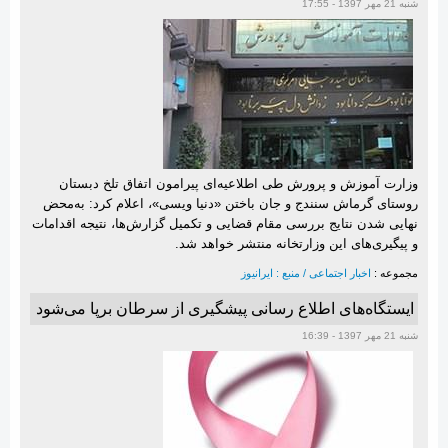
شنبه 21 مهر 1397 - 17:55
وزارت آموزش‌ و پرورش طی اطلاعیه‌ای پیرامون اتفاق تلخ دبستان
روستای گرماش سنندج و جان باختن «دنیا ویسی»، اعلام کرد: به‌محض
نهایی شدن نتایج بررسی مقام قضایی و تکمیل گزارش‌ها، نتیجه اقدامات
و پیگیری‌های این وزارتخانه منتشر خواهد شد.
مجموعه :
اخبار اجتماعی / منبع : ایرانیوز
ایستگاه‌های اطلاع رسانی پیشگیری از سرطان برپا می‌شود
شنبه 21 مهر 1397 - 16:39