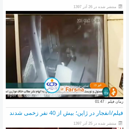
منتشر شده در 26 آذر 1397
زمان فیلم : 01:47
فیلم/انفجار در ژاپن؛ بیش از 40 نفر زخمی شدند
منتشر شده در 25 آذر 1397