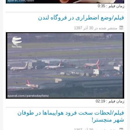
زمان فیلم : 0:35
فیلم/وضع اضطراری در فروگاه لندن
منتشر شده در 30 آذر 1397
زمان فیلم : 02:19
فیلم/لحظات سخت فرود هواپیماها در طوفان
شهر منچستر!