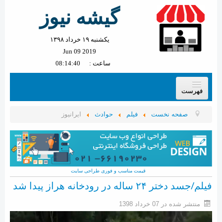
گیشه نیوز
یکشنبه ۱۹ خرداد ۱۳۹۸
Jun 09 2019
ساعت :
08:14:43
فهرست
پیش خوان گیشه
صفحه نخست
فیلم
حوادث
ایرانیوز
سیاسی
بین الملل
ورزشی
قیمت مناسب و فوری
طراحی سایت
حوادث
فیلم/جسد دختر ۲۴ ساله در رودخانه هراز پیدا شد
استخدام
منتشر شده در 07 خرداد 1398
اقتصادی