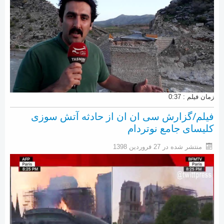
زمان فیلم : 0:37
فیلم/گزارش سی ان ان از حادثه آتش سوزی
کلیسای جامع نوتردام
منتشر شده در 27 فروردين 1398