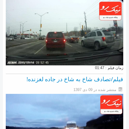
زمان فیلم : 01:47
فیلم/تصادف شاخ به شاخ در جاده لغزنده!
منتشر شده در 09 دی 1397